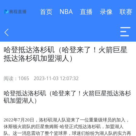
首页
NBA
直播
录像
联赛
哈登抵达洛杉矶（哈登来了！火箭巨星
抵达洛杉矶加盟湖人）
阅读：1065
2023-11-03 12:07:32
哈登抵达洛杉矶（哈登来了！火箭巨星抵达洛杉
矶加盟湖人）
2022年7月20日，洛杉矶湖人队迎来了一位重量级球员的加入，
休斯顿火箭队的巨星詹姆斯·哈登正式抵达洛杉矶，加盟湖人
队。这一消息震动了整个篮球界，球迷们纷纷为湖人队的实力再